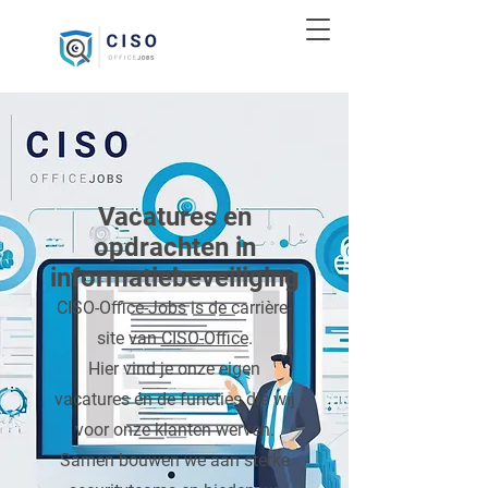
Vacatures en
opdrachten in
informatiebeveiliging
CISO-Office-Jobs is de carrière­
site van
CISO-Office
.
Hier vind je onze eigen
vacatures én de functies die wij
voor onze klanten werven.
Samen bouwen we aan sterke